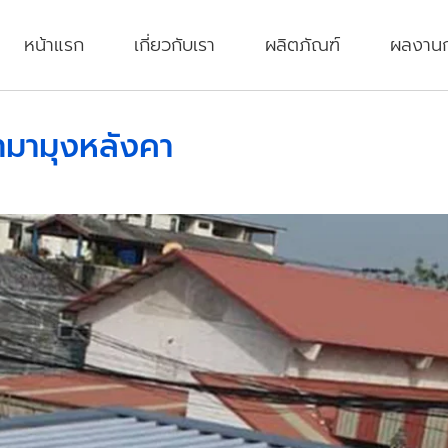
หน้าแรก
เกี่ยวกับเรา
ผลิตภัณฑ์
ผลงานก
ีทมามุงหลังคา