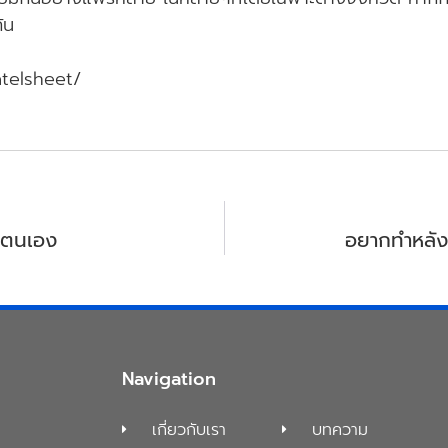
ัน
atelsheet/
วยตนเอง
อยากทำหลัง
Navigation
เกี่ยวกับเรา
บทความ