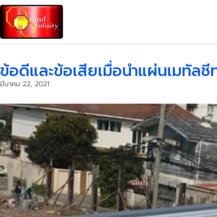
ข้อดีและข้อเสียเมื่อนำแผ่นเมทัลช
มีนาคม 22, 2021