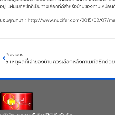
อยู่ แผ่นเมทัลชีทก็เป็นทางเลือกที่ดีสำหรือบ้านของท่านเหมือนก
ขอบคุณที่มา : http://www.nucifer.com/2015/02/07/m
Previous
5 เหตุผลที่เจ้าของบ้านควรเลือกหลังคาเมทัลชีทด้