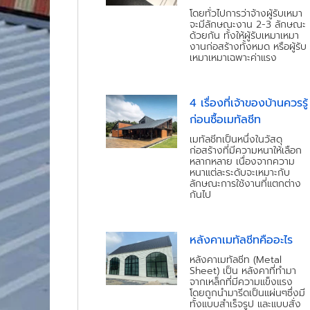
โดยทั่วไปการว่าจ้างผู้รับเหมา
จะมีลักษณะงาน 2-3 ลักษณะ
ด้วยกัน ทั้งให้ผู้รับเหมาเหมา
งานก่อสร้างทั้งหมด หรือผู้รับ
เหมาเหมาเฉพาะค่าแรง
4 เรื่องที่เจ้าของบ้านควรรู้
ก่อนซื้อเมทัลชีท
เมทัลชีทเป็นหนึ่งในวัสดุ
ก่อสร้างที่มีความหนาให้เลือก
หลากหลาย เนื่องจากความ
หนาแต่ละระดับจะเหมาะกับ
ลักษณะการใช้งานที่แตกต่าง
กันไป
หลังคาเมทัลชีทคืออะไร
หลังคาเมทัลชีท (Metal
Sheet) เป็น หลังคาที่ทำมา
จากเหล็กที่มีความแข็งแรง
โดยถูกนำมารีดเป็นแผ่นๆซึ่งมี
ทั้งแบบสำเร็จรูป และแบบสั่ง