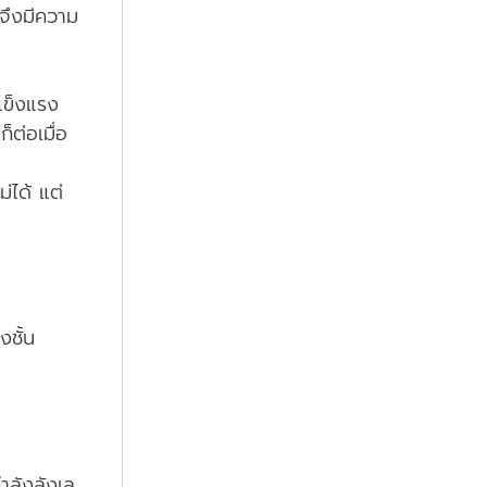
 จึงมีความ
แข็งแรง
ต่อเมื่อ
่ได้ แต่
ชั้น
ำลังลังเล