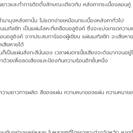
่นยาวและทำการติดตั้งลักษณะเดียวกับ หลังคากระเบื้องลอนคู่
นำมามุงหลังคานั้น ไม่แตกง่ายเหมือนกระเบื้องหลังคาทั่วไป
นเมทัลชีท เป็นแผ่นโลหะที่เคลือบอลูซิงค์ ซึ่งจะแบ่งเกรดความ
อลูซิงค์ จากประสบการ์ของผู้เขียน แผ่นเมทัลชีท จะเสียหายก็
ทเสียหายได้
นก็เป็นแผ่นสังกะสีนั่นเอง เวลาฝนตกเนี้ยเสียงจะดังมากจนอยู่ไม
ด้วยเพื่อลดเสียงและป้องกันความร้อนอีกชั้นหนึ่ง
กับความยาวการผลิต สีของแผ่น ความหนาของแผ่น ความหนาของ
ามนิยมกันอย่างแพร่หลาย ในหลายๆที่โดยเฉพาะต่างจังหวัด หากก